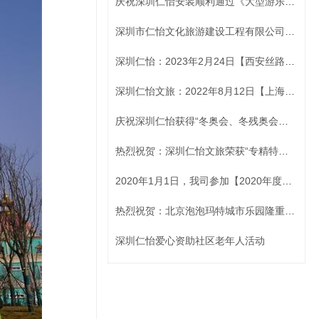
庆祝深圳仁怡安装顺利通过《大型游乐设施安装许可证》A级证书换证工作
深圳市仁怡文化旅游建设工程有限公司党支部成立：筑牢党建基础，加强示范引领
深圳仁怡：2023年2月24日【西安丝路-四维旋转过山车设备安装项目】顺利合拢
深圳仁怡文旅：2022年8月12日【上海耀雪嬉水中心滑道设备安装项目】顺利开工
庆祝深圳仁怡获得“冬奥会、冬残奥会舞台项目优秀合作伙伴”荣誉
热烈祝贺：深圳仁怡文旅荣获“专精特新中小企业”“创新型中小企业”称号
2020年1月1日，我司参加【2020年度员工职业经理人素质训练 】
热烈祝贺：北京泡泡玛特城市乐园隆重开园啦！
深圳仁怡爱心资助社区老年人活动