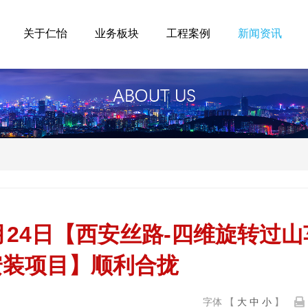
关于仁怡
业务板块
工程案例
新闻资讯
2月24日【西安丝路-四维旋转过山
安装项目】顺利合拢
字体 【
大
中
小
】