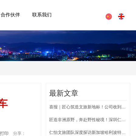
合作伙伴
联系我们
最新文章
车
喜报｜匠心筑造文旅新地标！公司收到重庆绿发实业集团感谢信
匠造非洲原野，奔赴野性秘境！深圳仁怡文旅打造“狂野”暑期
仁怡文旅团队深度探访新加坡哈利波特魔法幻境，对标国际DBV制作标准
打印
分享：