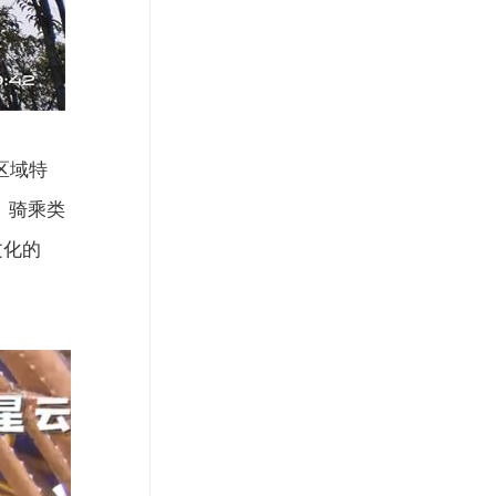
区域特
、骑乘类
文化的