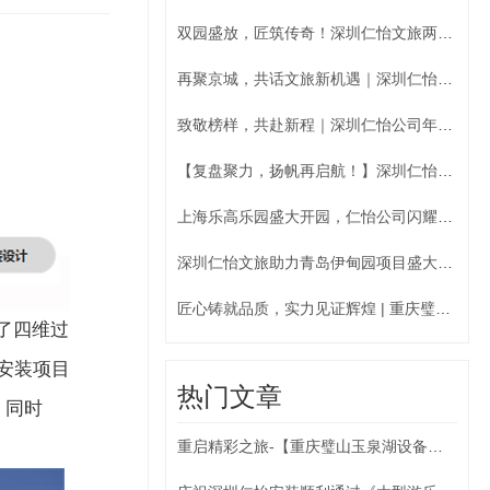
双园盛放，匠筑传奇！深圳仁怡文旅两大标杆项目五一假期盛大开园
再聚京城，共话文旅新机遇｜深圳仁怡文旅参展中国国际游乐设备博览会
致敬榜样，共赴新程｜深圳仁怡公司年度优秀员工表彰暨团圆聚餐圆满落幕
【复盘聚力，扬帆再启航！】深圳仁怡2025年年中总结会
上海乐高乐园盛大开园，仁怡公司闪耀助力
深圳仁怡文旅助力青岛伊甸园项目盛大开业
匠心铸就品质，实力见证辉煌 | 重庆璧山【梦界水世界】荣耀启幕
了四维过
安装项目
热门文章
，同时
重启精彩之旅-【重庆璧山玉泉湖设备安装项目】顺利开工